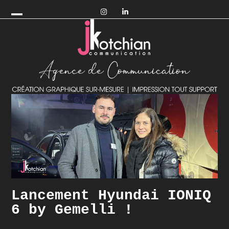
Skip
to
Open
Close
content
mobile
mobile
menu
menu
Lancement Hyundai IONIQ
6 by Gemelli !