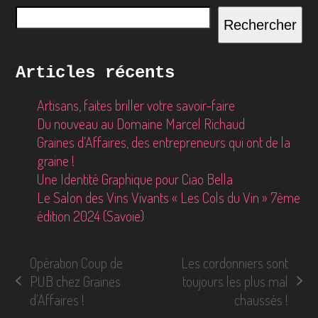
Rechercher
Articles récents
Artisans, faites briller votre savoir-faire
Du nouveau au Domaine Marcel Richaud
Graines d’Affaires, des entrepreneurs qui ont de la
graine !
Une Identité Graphique pour Ciao Bella
Le Salon des Vins Vivants « Les Cols du Vin » 7ème
édition 2024 (Savoie)
Opération Coup de
Les cordonniers sont
PUB chez Graines
toujours les plus mal
previous
next
d’Affaires !
chaussés !
post:
post: