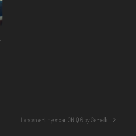
i
Lancement Hyundai IONIQ 6 by Gemelli !
next
post: