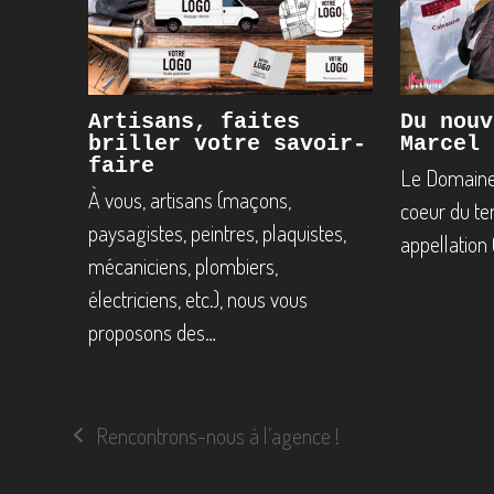
Du nouv
Artisans, faites
Marcel 
briller votre savoir-
faire
Le Domaine
À vous, artisans (maçons,
coeur du ter
paysagistes, peintres, plaquistes,
appellation
mécaniciens, plombiers,
électriciens, etc.), nous vous
proposons des…
Rencontrons-nous à l’agence !
previous
post: